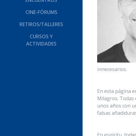
ENCUENTROS
CINE-FÓRUMS
RETIROS/TALLERES
CURSOS Y
ACTIVIDADES
innecesarios.
En esta página en
Milagros. Todas 
unos años con un 
falsas añadiduras
En espíritu, tod